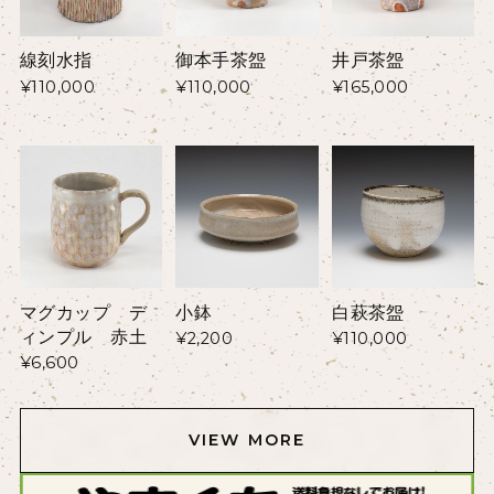
線刻水指
御本手茶盌
井戸茶盌
¥110,000
¥110,000
¥165,000
マグカップ デ
小鉢
白萩茶盌
ィンプル 赤土
¥2,200
¥110,000
¥6,600
VIEW MORE