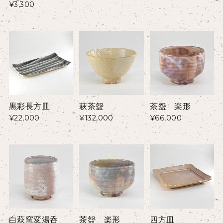
¥3,300
黒彩長方皿
萩茶盌
茶盌 楽形
¥22,000
¥132,000
¥66,000
白萩窯変湯呑
茶盌 楽形
四方皿