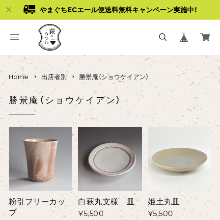
やまぐちECエール便送料無料キャンペーン実施中！
Home
出店者別
勝景庵（ショウケイアン）
勝景庵（ショウケイアン）
粉引フリーカッ
白萩丸文様 皿
姫土丸皿
プ
¥5,500
¥5,500