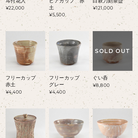
耳付花入
ビアカップ 赤
白萩刀刻茶盌
土
¥22,000
¥121,000
¥5,500
SOLD OUT
フリーカップ
フリーカップ
ぐい呑
赤土
グレー
¥8,800
¥4,400
¥4,400