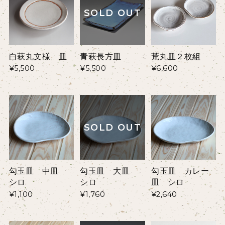
SOLD OUT
白萩丸文様 皿
青萩長方皿
荒丸皿２枚組
¥5,500
¥5,500
¥6,600
SOLD OUT
勾玉皿 中皿
勾玉皿 大皿
勾玉皿 カレー
シロ
シロ
皿 シロ
¥1,100
¥1,760
¥2,640