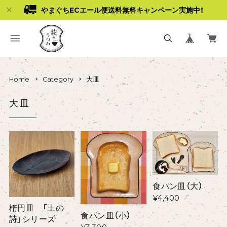
やまぐちECエール便送料無料キャンペーン実施中！
Home
Category
大皿
大皿
食パン皿（大）
¥4,400
楕円皿 「土の
食パン皿（小）
詩」シリーズ