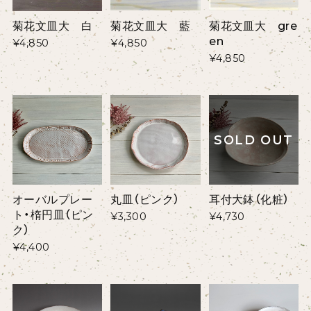
菊花文皿大 藍
菊花文皿大 gre
菊花文皿大 白
en
¥4,850
¥4,850
¥4,850
SOLD OUT
オーバルプレー
丸皿（ピンク）
耳付大鉢（化粧）
ト・楕円皿（ピン
¥3,300
¥4,730
ク）
¥4,400