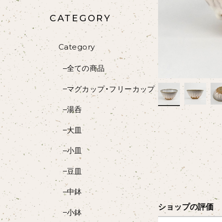
CATEGORY
Category
全ての商品
マグカップ・フリーカップ
湯呑
大皿
小皿
豆皿
中鉢
ショップの評価
小鉢