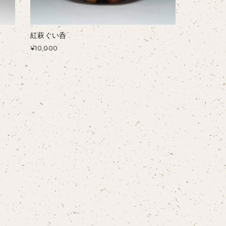
紅萩ぐい呑
¥10,000