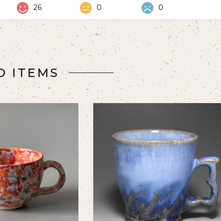
26
0
0
D ITEMS