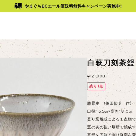
やまぐちECエール便送料無料キャンペーン実施中！
白萩刀刻茶盌
¥121,000
残り1点
勝景庵 （兼田知明 作）
口径：15.5㎝×高さ：８.
登り窯焼成による１点物で
窯の炎の強い場所で焼成す
茶盌を刀刻で削り側面を萩