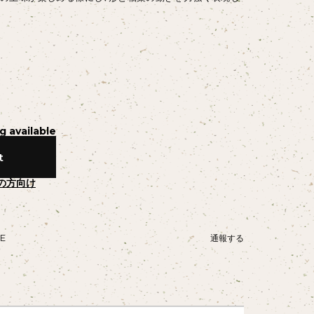
g available
t
の方向け
NE
通報する