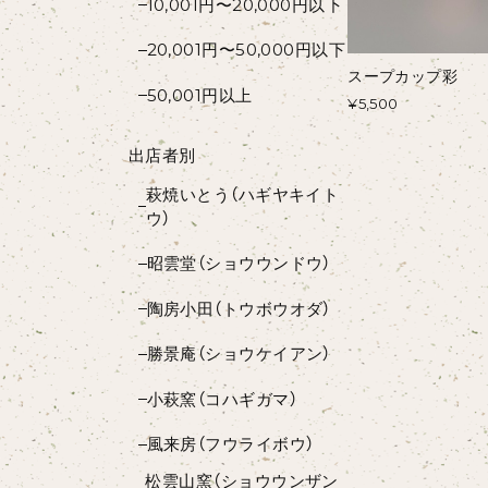
10,001円〜20,000円以下
20,001円〜50,000円以下
スープカップ彩
50,001円以上
¥5,500
出店者別
萩焼いとう（ハギヤキイト
ウ）
昭雲堂（ショウウンドウ）
陶房小田（トウボウオダ）
勝景庵（ショウケイアン）
小萩窯（コハギガマ）
風来房（フウライボウ）
松雲山窯（ショウウンザン