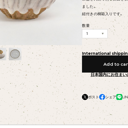
ました。
紐付きの桐箱入りです。
数量
International shippin
Add to car
日本国内にお住まい
ポスト
シェア
LI