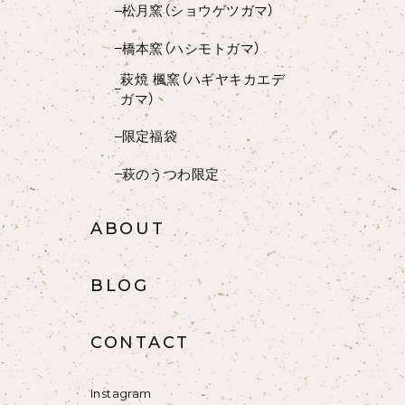
松月窯（ショウゲツガマ）
橋本窯（ハシモトガマ）
萩焼 楓窯（ハギヤキカエデ
ガマ）
限定福袋
萩のうつわ限定
ABOUT
BLOG
CONTACT
Instagram