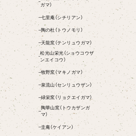
ガマ）
七里庵（シチリアン）
陶の杜（トウノモリ）
天龍窯（テンリュウガマ）
松光山栄光（ショウコウザ
ンエイコウ）
牧野窯（マキノガマ）
泉流山（センリュウザン）
緑栄窯（リョクエイガマ）
陶華山窯（トウカザンガ
マ）
圭庵（ケイアン）