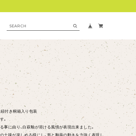
0㎝ 紐付き桐箱入り包装
す。
る事に由り、白萩釉が溶ける風情が表現出来ました。
の土味が楽しめる様にし、形と釉薬の動きを力強く表現し