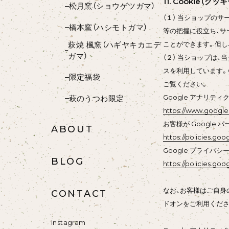
11. Cookie（
松月窯（ショウゲツガマ）
（１） 当ショップの
橋本窯（ハシモトガマ）
等の把握に役立ち、サ
萩焼 楓窯（ハギヤキカエデ
ことができます。但し
ガマ）
（２） 当ショップは、
スを利用しています。
限定福袋
ご覧ください。
Google アナリティ
萩のうつわ限定
https://www.google.
お客様が Google
ABOUT
https://policies.go
Google プライバシ
BLOG
https://policies.goo
なお、お客様はご自身の
CONTACT
ドオンをご利用くださ
Instagram