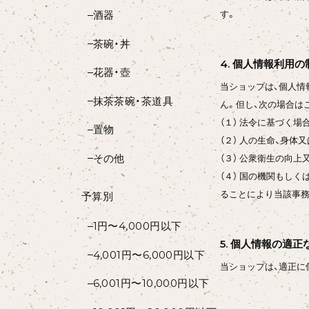
酒器
す。
茶碗・丼
4. 個人情報利用の
花器・壺
当ショップは、個人情
抹茶茶碗・茶道具
ん。但し、次の場合は
（１） 法令に基づく場
置物
（２） 人の生命、身
その他
（３） 公衆衛生の向
（４） 国の機関もし
ることにより当該事
予算別
1円〜4,000円以下
5. 個人情報の適正
4,001円〜6,000円以下
当ショップは、適正に
6,001円〜10,000円以下