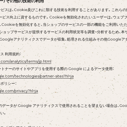
クッキー）その他の技術の利用
サービスは、Cookie及びこれに類する技術を利用することがあります。これ
ービス向上に資するものです。Cookieを無効化されたいユーザーは、ウェブブ
、Cookieを無効化すると、当ショップのサービスの一部の機能をご利用いた
当ショップサービスが提供するサービスの利用状況等を調査・分析するため、本サービス
Googleアナリティクスでデータが収集、処理される仕組みその他Googl
クス 利用規約：
com/analytics/terms/jp.html
 パートナーのサイトやアプリを使用する際の Google によるデータ使用：
ogle.com/technologies/partner-sites?hl=ja
ーポリシー：
gle.com/privacy?hl=ja
データが Google アナリティクスで使用されることを望まない場合は、Googl
い。