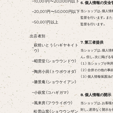
10,001円〜20,000円以下
6. 個人情報の安全
当ショップは、個人情
20,001円〜50,000円以下
監督を行います。また
50,001円以上
監督を行います。
出店者別
7. 第三者提供
萩焼いとう（ハギヤキイト
ウ）
当ショップは、個人情
ん。但し、次に掲げる
昭雲堂（ショウウンドウ）
（１） 当ショップが
（２） 合併その他の
陶房小田（トウボウオダ）
（３） 個人情報保護
勝景庵（ショウケイアン）
小萩窯（コハギガマ）
8. 個人情報の開示
風来房（フウライボウ）
当ショップは、お客様
対し、遅滞なく開示を
松雲山窯（ショウウンザン