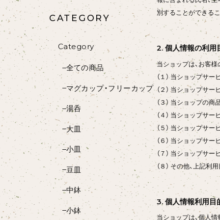
別することができるこ
CATEGORY
Category
2. 個人情報の利用
当ショップは、お客様
全ての商品
（１） 当ショップサ
マグカップ・フリーカップ
（２） 当ショップサ
（３） 当ショップの
湯呑
（４） 当ショップサ
（５） 当ショップサ
大皿
（６） 当ショップサ
小皿
（７） 当ショップサ
（８） その他、上記
豆皿
中鉢
3. 個人情報利用
小鉢
当ショップは、個人情