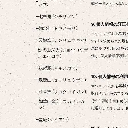
義務を負わない場合は
ガマ）
七里庵（シチリアン）
9. 個人情報の訂正
陶の杜（トウノモリ）
当ショップは、お客様
天龍窯（テンリュウガマ）
す。）を求められた場
果に基づき、個人情報
松光山栄光（ショウコウザ
ンエイコウ）
但し、個人情報保護法
牧野窯（マキノガマ）
10. 個人情報の利
泉流山（センリュウザン）
当ショップは、お客様
緑栄窯（リョクエイガマ）
取得されたものである
そのご請求に理由があ
陶華山窯（トウカザンガ
マ）
に通知します。但し、
圭庵（ケイアン）