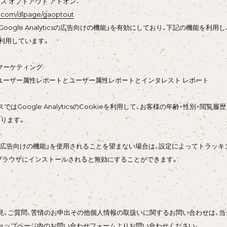
クス オプトアウト アドオン：
le.com/dlpage/gaoptout
Google Analyticsの広告向けの機能」を有効にしており、下記の機能を利用し、
を利用しています。
csリマーケティング
yticsのユーザー属性レポートとユーザー属性レポートとインタレスト レポート
ではGoogle AnalyticsのCookieを利用して、お客様の年齢・性別・
ります。
yticsの広告向けの機能」を使用されることを望まない場合は、設定によってトラッキング
ブラウザにインストールされると無効にすることができます。
見、ご質問、苦情のお申出その他個人情報の取扱いに関するお問い合わせは、当
ョップページ内のお問い合わせフォームよりお問い合わせください。