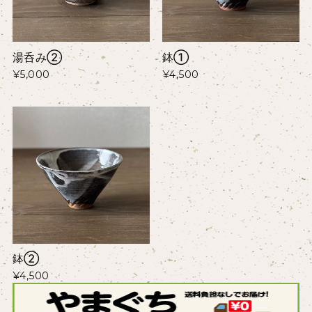
湯呑み②
鉢①
¥5,000
¥4,500
鉢②
¥4,500