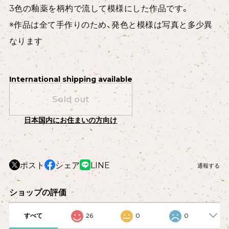
3色の釉薬を柄杓で流して模様にした作品です。
※作品は全て手作りのため、発色と模様は写真と多少異
なります
International shipping available
Sold out
日本国内にお住まいの方向け
ポスト
シェア
LINE
通報する
ショップの評価
すべて
26
0
0