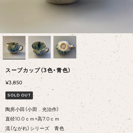
スープカップ（3色・青色）
¥3,850
SOLD OUT
陶房小田（小田 光治作）
直径10.0ｃｍ×高7.0ｃｍ
流（ながれ）シリーズ 青色