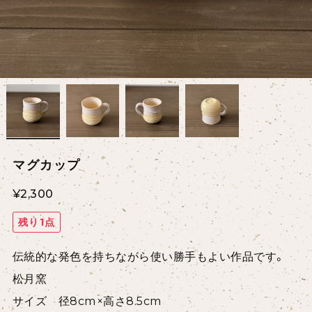
マグカップ
¥2,300
残り1点
伝統的な発色を持ちながら使い勝手もよい作品です。
松月窯
サイズ 径8cm×高さ8.5cm